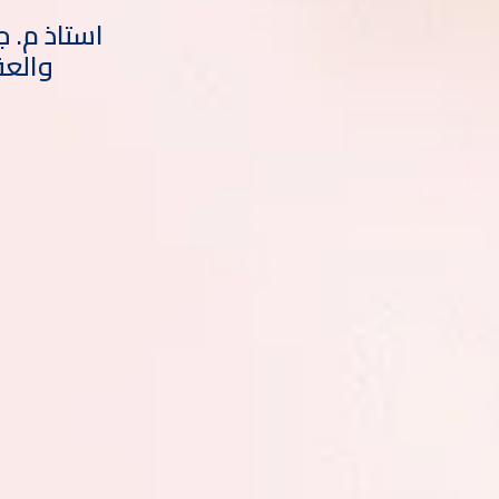
استاذ م. 
والع