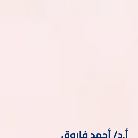
أ.د/ أحمد فاروق