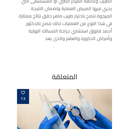
الطبيب وتكلفة المركز الطبي أو المستشفى التي
يجري فيها المريض العملية ولضمان النتيجة
المرجوة ننصح باختيار طبيب ماهر حقق نتائج ممتازة
في هذا النوع من العمليات لذلك ننصح بالدكتور
أحمد فاروق استشاري جراحة المسالك البولية
وأمراض الذكورة والعقم والذى يعد
افضل دكتور
امراض ذكورة فى مصر الجديدة
.
المتعلقة
13