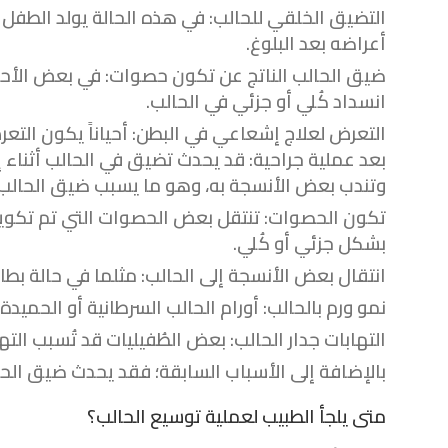
التضيق الخلقي للحالب:
في هذه الحالة يولد الطفل 
أعراضه بعد البلوغ.
ضيق الحالب الناتج عن تكون حصوات:
في بعض الأحي
انسداد كُلي أو جزئي في الحالب.
التعرض لعلاج إشعاعي في البطن:
أحياناً يكون الت
بعد عملية جراحية:
قد يحدث تضيق في الحالب أثناء إ
وتندب بعض الأنسجة به، وهو ما يسبب ضيق الحالب.
تكون الحصوات:
تنتقل بعض الحصوات التي تم تكوينه
بشكل جزئي أو كُلي.
انتقال بعض الأنسجة إلى الحالب:
مثلما في حالة بطان
نمو ورم بالحالب:
أورام الحالب السرطانية أو الحميدة
التهابات جدار الحالب:
بعض الطُفيليات قد تُسبب التها
بالإضافة إلى الأسباب السابقة؛ فقد يحدث ضيق الحا
متى يلجأ الطبيب لعملية توسيع الحالب؟