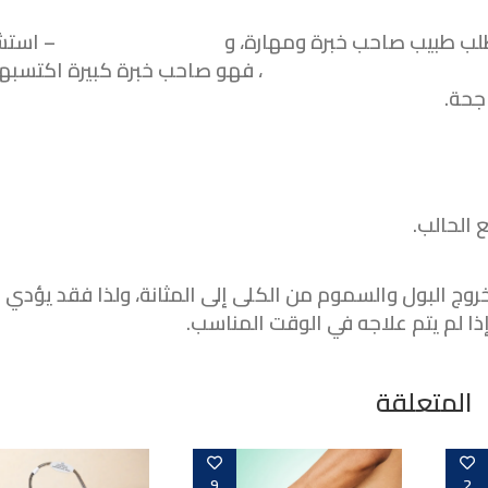
طلب طبيب صاحب خبرة ومهارة، و
الدكتور أحمد فاروق
– استش
كتور مسالك بولية في مص
ر، فهو صاحب خبرة كبيرة اكتسبه
جحة.
 الحالب.
روج البول والسموم من الكلى إلى المثانة، ولذا فقد يؤدي
إذا لم يتم علاجه في الوقت المناسب.
المتعلقة
9
2