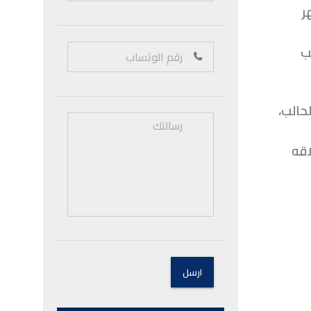
ر
ب
حالب،
اقه