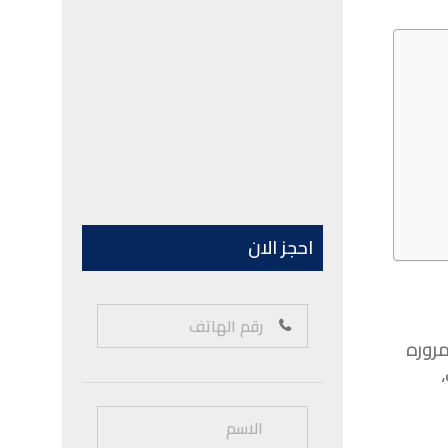
احجز الان
مروره